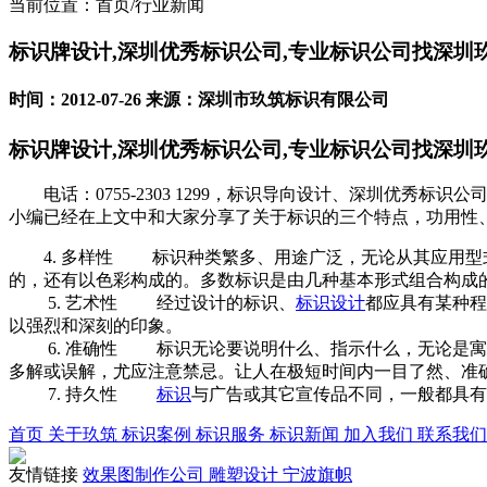
当前位置：首页/行业新闻
标识牌设计,深圳优秀标识公司,专业标识公司找深圳
时间：2012-07-26 来源：深圳市玖筑标识有限公司
标识牌设计,深圳优秀标识公司,专业标识公司找深圳
电话：0755-2303 1299，标识导向设计、深圳优秀标识
小编已经在上文中和大家分享了关于标识的三个特点，功用性
4. 多样性 标识种类繁多、用途广泛，无论从其应用型式
的，还有以色彩构成的。多数标识是由几种基本形式组合构成
5. 艺术性 经过设计的标识、
标识设计
都应具有某种程
以强烈和深刻的印象。
6. 准确性 标识无论要说明什么、指示什么，无论是寓意
多解或误解，尤应注意禁忌。让人在极短时间内一目了然、准
7. 持久性
标识
与广告或其它宣传品不同，一般都具有
首页
关于玖筑
标识案例
标识服务
标识新闻
加入我们
联系我们
友情链接
效果图制作公司
雕塑设计
宁波旗帜